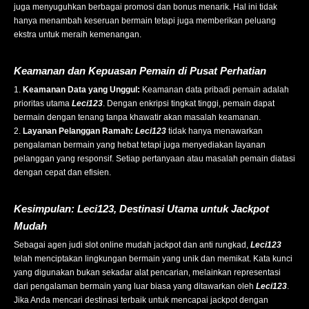
juga menyuguhkan berbagai promosi dan bonus menarik. Hal ini tidak
hanya menambah keseruan bermain tetapi juga memberikan peluang
ekstra untuk meraih kemenangan.
Keamanan dan Kepuasan Pemain di Pusat Perhatian
Keamanan Data yang Unggul:
Keamanan data pribadi pemain adalah
prioritas utama
Leci123
. Dengan enkripsi tingkat tinggi, pemain dapat
bermain dengan tenang tanpa khawatir akan masalah keamanan.
Layanan Pelanggan Ramah:
Leci123
tidak hanya menawarkan
pengalaman bermain yang hebat tetapi juga menyediakan layanan
pelanggan yang responsif. Setiap pertanyaan atau masalah pemain diatasi
dengan cepat dan efisien.
Kesimpulan: Leci123, Destinasi Utama untuk Jackpot
Mudah
Sebagai agen judi slot online mudah jackpot dan anti rungkad,
Leci123
telah menciptakan lingkungan bermain yang unik dan memikat. Kata kunci
yang digunakan bukan sekadar alat pencarian, melainkan representasi
dari pengalaman bermain yang luar biasa yang ditawarkan oleh
Leci123
.
Jika Anda mencari destinasi terbaik untuk mencapai jackpot dengan