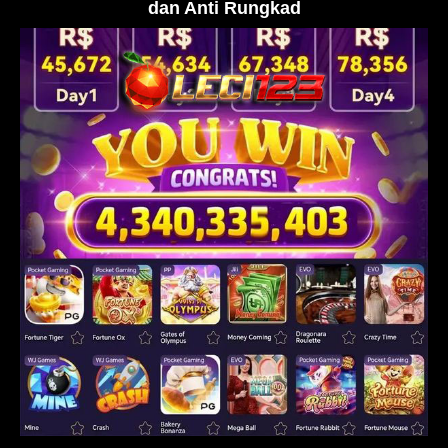
dan Anti Rungkad