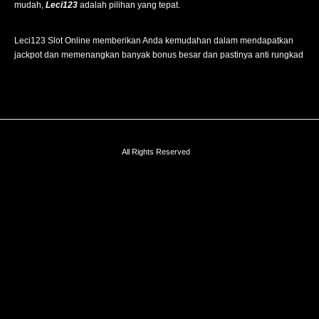
mudah,
Leci123
adalah pilihan yang tepat.
Leci123 Slot Online memberikan Anda kemudahan dalam mendapatkan
jackpot dan memenangkan banyak bonus besar dan pastinya anti rungkad
All Rights Reserved